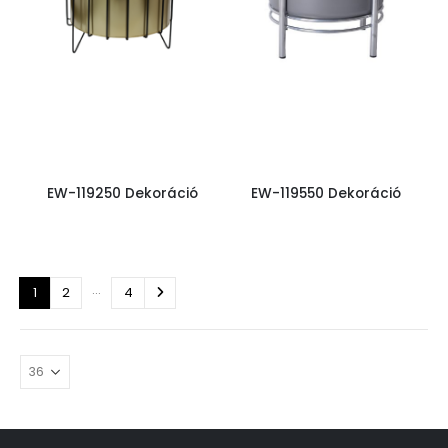
EW-119250 Dekoráció
EW-119550 Dekoráció
…
1
2
4