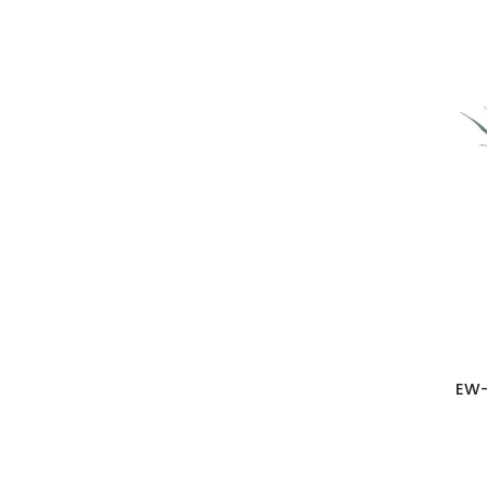
Bútorok
Valentin-nap
Tengeri kollekció
Őszi kollekció
Boho kollekció
English Tea Shop®
Bohém kollekció
Fali képek
KÜL ÉS BELTÉRI KASPÓK
EW-