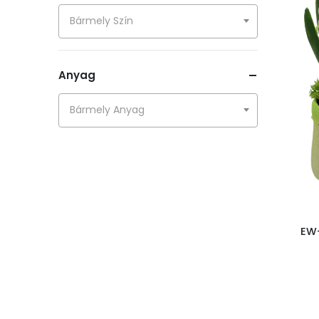
Miniatürizálás
Bármely Szín
Húsvéti kerámia
Textíliák
Anyag
Manók
Bármely Anyag
Galéria kollekció - pasztell
Tavaszi virágok
Galéria kollekció - szín
Koszorúk
Fém kollekció
EW-
Tálak - alátétek
Újdonságok
Üveg
Gyerekeknek