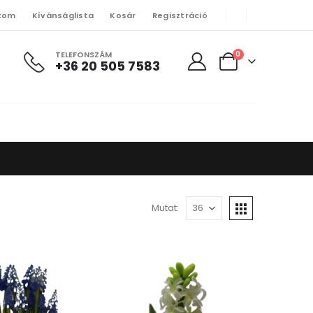
kom
Kívánságlista
Kosár
Regisztráció
TELEFONSZÁM
0
+36 20 505 7583
Mutat: