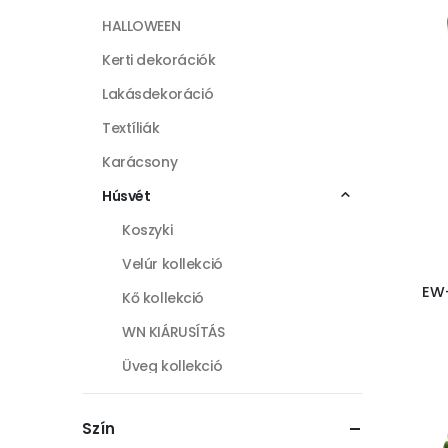
HALLOWEEN
Kerti dekorációk
Lakásdekoráció
Textíliák
Karácsony
Húsvét
Koszyki
Velúr kollekció
EW-
Kő kollekció
WN KIÁRUSÍTÁS
Üveg kollekció
Galéria kollekció
Szín
Húsvéti függők