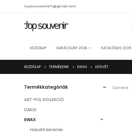
topsouvenirkft@gmail.com
KEZDŐLAP
KARÁCSONY 2026
KATALÓGUS 2026
KEZDŐLAP
TERMÉKEINK
EWAX
HÚSVÉT
Termékkategóriák
Sorrend:
ART-POL KOLLEKCIÓ
DAKLS
EWAX
Húsvéti kerámia