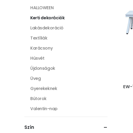
HALLOWEEN
Kerti dekorációk
Lakásdekoráció
Textíliák
Karácsony
Húsvét
Újdonságok
Üveg
EW-1
Gyerekeknek
Bútorok
Valentin-nap
Tengeri kollekció
Szín
Őszi kollekció