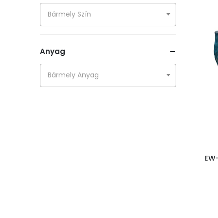
Boho kollekció
Bármely Szín
English Tea Shop®
Bohém kollekció
Anyag
Fali képek
Bármely Anyag
KÜL ÉS BELTÉRI KASPÓK
EW-