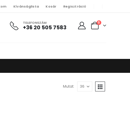
kom
Kívánságlista
Kosár
Regisztráció
TELEFONSZÁM
0
+36 20 505 7583
Mutat: