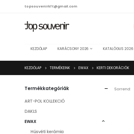
topsouvenirkft@gmail.com
KEZDŐLAP
KARÁCSONY 2026
KATALÓGUS 2026
KEZDŐLAP
TERMÉKEINK
EWAX
KERTI DEKORÁCIÓK
Termékkategóriák
Sorrend:
ART-POL KOLLEKCIÓ
DAKLS
EWAX
Húsvéti kerámia