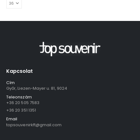
Kapcsolat
Cím
Győr, Liezen-Mayer u. 81, 9024
Teleonszám
+36 20 505 7583
+36 20 351 1351
Email
topsouvenirkft@gmail.com