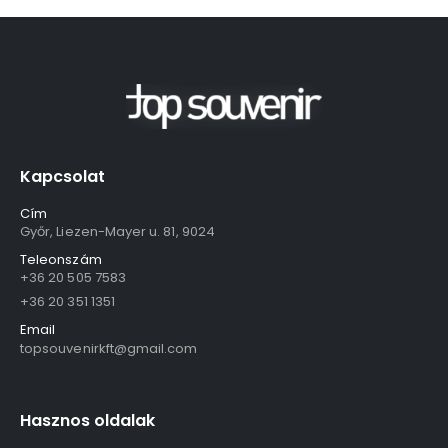
Kapcsolat
Cím
Győr, Liezen-Mayer u. 81, 9024
Teleonszám
+36 20 505 7583
+36 20 351 1351
Email
topsouvenirkft@gmail.com
Hasznos oldalak