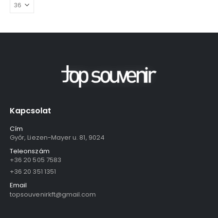
Kapcsolat
Cím
Győr, Liezen-Mayer u. 81, 9024
Teleonszám
+36 20 505 7583
+36 20 351 1351
Email
topsouvenirkft@gmail.com