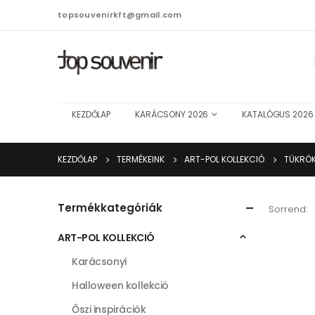
topsouvenirkft@gmail.com
KEZDŐLAP
KARÁCSONY 2026
KATALÓGUS 2026
KEZDŐLAP
TERMÉKEINK
ART-POL KOLLEKCIÓ
TÜKRÖ
Termékkategóriák
Sorrend:
ART-POL KOLLEKCIÓ
Karácsonyi
Halloween kollekció
Őszi inspirációk