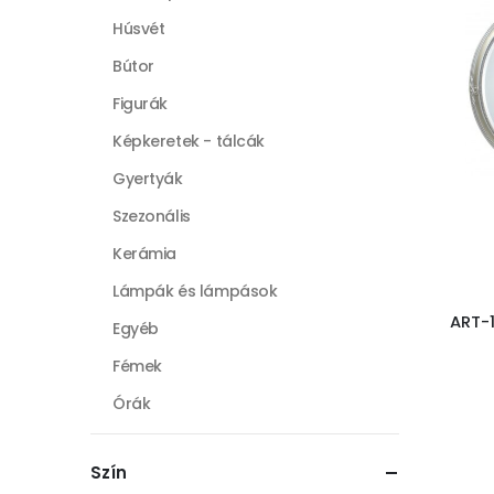
Húsvét
Bútor
Figurák
Képkeretek - tálcák
Gyertyák
Szezonális
Kerámia
Lámpák és lámpások
ART-
Egyéb
Fémek
Órák
Porcelán
Szín
Műnövények