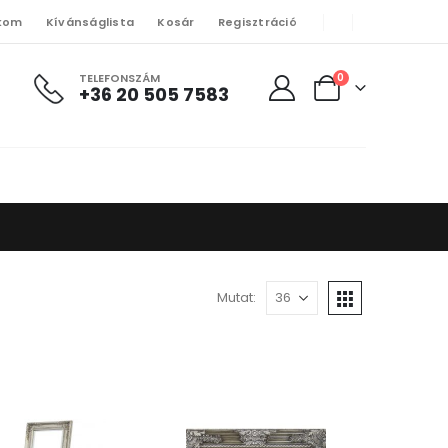
kom
Kívánságlista
Kosár
Regisztráció
TELEFONSZÁM
0
+36 20 505 7583
Mutat: