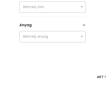
Tükrök
Bármely Szín
Casa roma kollekció
Casablanca kollekció
Anyag
Álló tükrök
Bármely Anyag
Korona tükrök
Victory tükrök
Vetrario tükrök
Üveg
DAKLS
ART-
EWAX
KÜL ÉS BELTÉRI KASPÓK