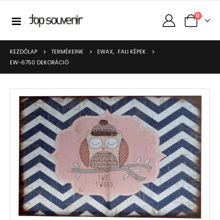
0
KEZDŐLAP
TERMÉKEINK
EWAX
,
FALI KÉPEK
EW-6750 DEKORÁCIÓ