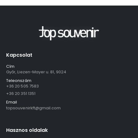
Kapcsolat
Cím
Győr, Liezen-Mayer u. 81, 9024
Teleonszám
+36 20 505 7583
+36 20 351 1351
Email
topsouvenirkft@gmail.com
Hasznos oldalak