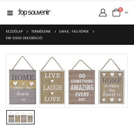
0
KEZDŐLAP
TERMÉKEINK
EWAX
,
FALI KÉPEK
EW-5965 DEKORÁCIÓ