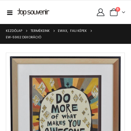
0
KEZDŐLAP
TERMÉKEINK
EWAX
,
FALI KÉPEK
EW-5962 DEKORÁCIÓ