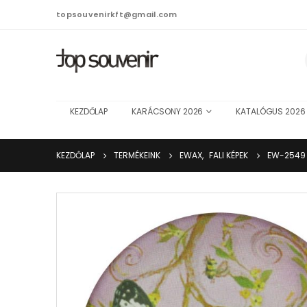
topsouvenirkft@gmail.com
KEZDŐLAP
KARÁCSONY 2026
KATALÓGUS 2026
KEZDŐLAP
TERMÉKEINK
EWAX
,
FALI KÉPEK
EW-2549