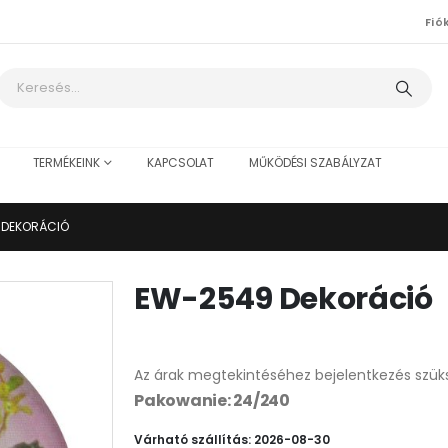
Fió
TERMÉKEINK
KAPCSOLAT
MŰKÖDÉSI SZABÁLYZAT
 DEKORÁCIÓ
EW-2549 Dekoráció
Az árak megtekintéséhez bejelentkezés szük
Pakowanie: 24/240
Várható szállítás: 2026-08-30