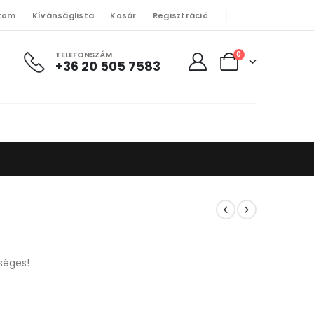
kom
Kívánságlista
Kosár
Regisztráció
TELEFONSZÁM
0
+36 20 505 7583
séges!