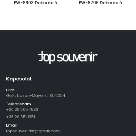
EW-8603 Dekoráció
EW-8706 Dekoráció
Kapcsolat
Cím
Győr, Liezen-Mayer u. 81, 9024
Teleonszám
+36 20 505 7583
+36 20 351 1351
Email
topsouvenirkft@gmail.com