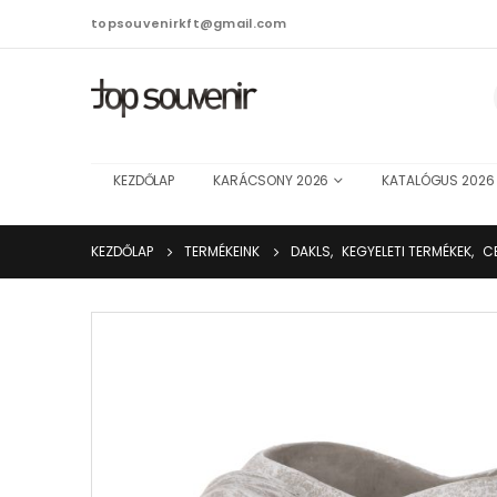
topsouvenirkft@gmail.com
KEZDŐLAP
KARÁCSONY 2026
KATALÓGUS 2026
KEZDŐLAP
TERMÉKEINK
DAKLS
,
KEGYELETI TERMÉKEK
,
C