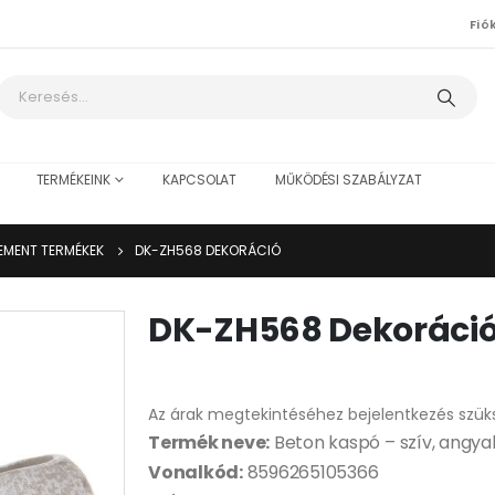
Fió
TERMÉKEINK
KAPCSOLAT
MŰKÖDÉSI SZABÁLYZAT
EMENT TERMÉKEK
DK-ZH568 DEKORÁCIÓ
DK-ZH568 Dekoráci
Az árak megtekintéséhez bejelentkezés szük
Termék neve:
Beton kaspó – szív, angyal
Vonalkód:
8596265105366