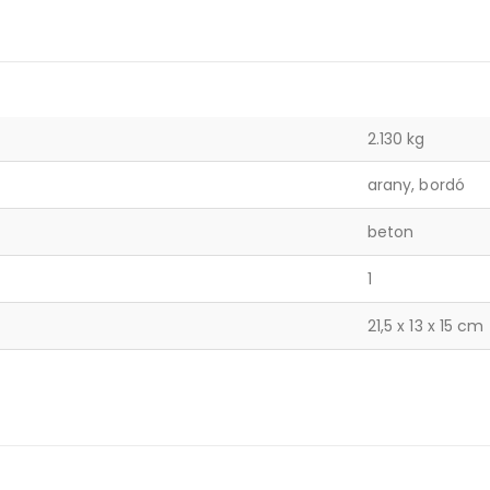
2.130 kg
arany, bordó
beton
1
21,5 x 13 x 15 cm