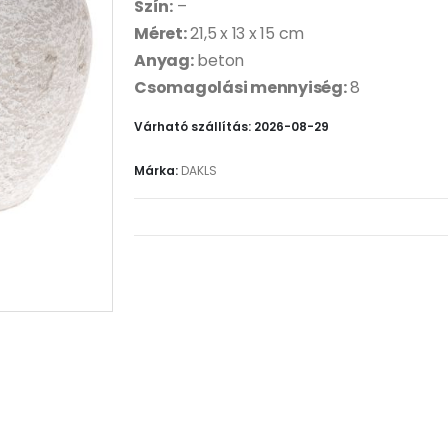
Szín:
–
Méret:
21,5 x 13 x 15 cm
Anyag:
beton
Csomagolási mennyiség:
8
Várható szállítás: 2026-08-29
Márka:
DAKLS