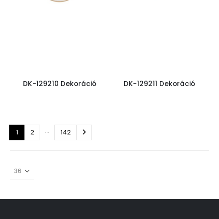
DK-129210 Dekoráció
DK-129211 Dekoráció
…
1
2
142