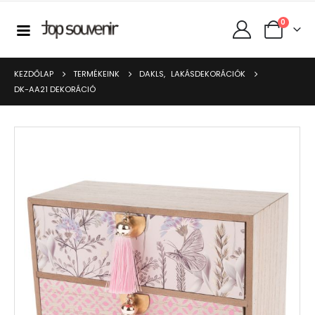
0
KEZDŐLAP
TERMÉKEINK
DAKLS
,
LAKÁSDEKORÁCIÓK
DK-AA21 DEKORÁCIÓ