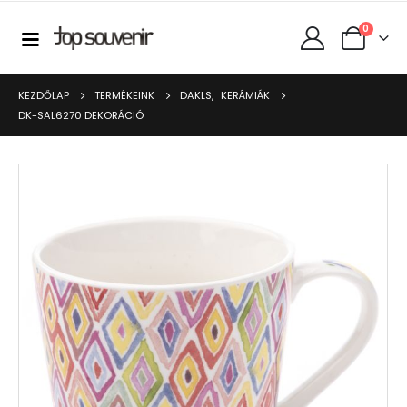
0
KEZDŐLAP
TERMÉKEINK
DAKLS
,
KERÁMIÁK
DK-SAL6270 DEKORÁCIÓ