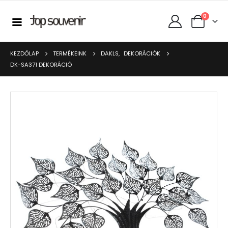
0
KEZDŐLAP
TERMÉKEINK
DAKLS
,
DEKORÁCIÓK
DK-SA371 DEKORÁCIÓ