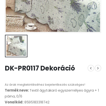
DK-PR0117 Dekoráció
Az árak megtekintéséhez bejelentkezés szükséges!
Termék neve:
Textil ágytakaró egyszemélyes ágyra + 1
párna, 0/6
Vonalkód:
8595183318742