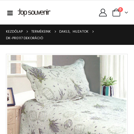
0
KEZDŐLAP
TERMÉKEINK
DAKLS
,
HUZATOK
DK-PR0117 DEKORÁCIÓ