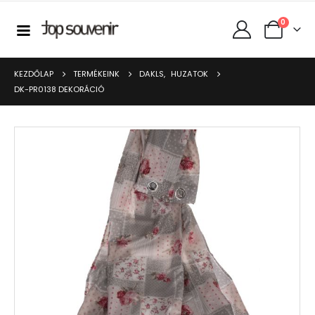
0
KEZDŐLAP
TERMÉKEINK
DAKLS
,
HUZATOK
DK-PR0138 DEKORÁCIÓ