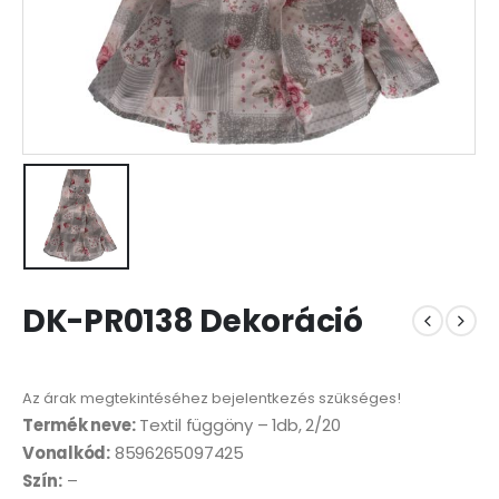
DK-PR0138 Dekoráció
Az árak megtekintéséhez bejelentkezés szükséges!
Termék neve:
Textil függöny – 1db, 2/20
Vonalkód:
8596265097425
Szín:
–