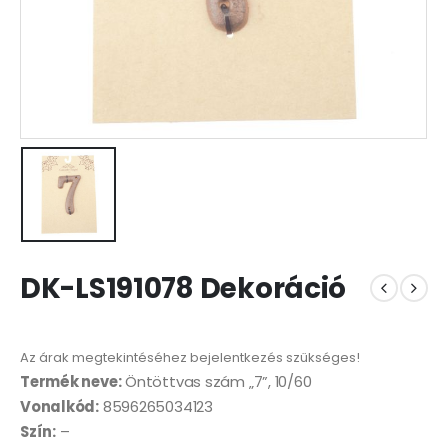
DK-LS191078 Dekoráció
Az árak megtekintéséhez bejelentkezés szükséges!
Termék neve:
Öntöttvas szám „7”, 10/60
Vonalkód:
8596265034123
Szín:
–