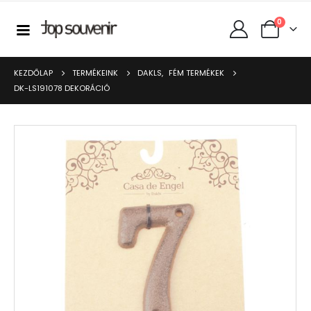
0
KEZDŐLAP
TERMÉKEINK
DAKLS
,
FÉM TERMÉKEK
DK-LS191078 DEKORÁCIÓ