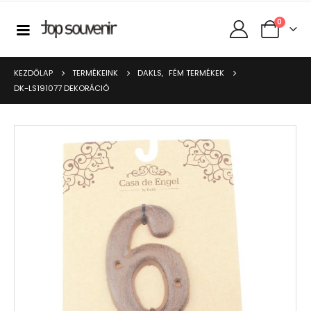
0
KEZDŐLAP
TERMÉKEINK
DAKLS
,
FÉM TERMÉKEK
DK-LS191077 DEKORÁCIÓ