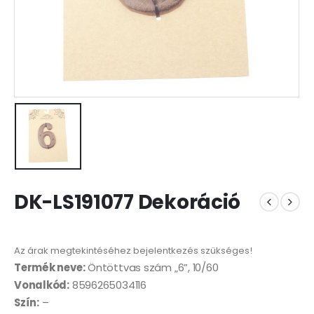
DK-LS191077 Dekoráció
Az árak megtekintéséhez bejelentkezés szükséges!
Termék neve:
Öntöttvas szám „6”, 10/60
Vonalkód:
8596265034116
Szín:
–