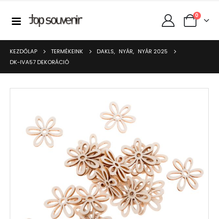
0
KEZDŐLAP
TERMÉKEINK
DAKLS
,
NYÁR
,
NYÁR 2025
DK-IVA57 DEKORÁCIÓ