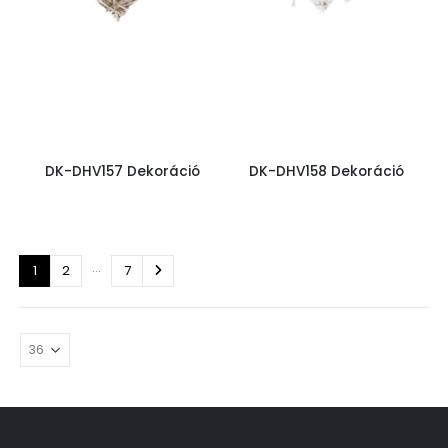
DK-DHV157 Dekoráció
DK-DHV158 Dekoráció
…
1
2
7