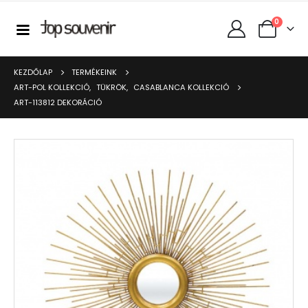
0
KEZDŐLAP
TERMÉKEINK
ART-POL KOLLEKCIÓ
,
TÜKRÖK
,
CASABLANCA KOLLEKCIÓ
ART-113812 DEKORÁCIÓ