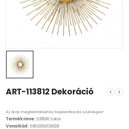
ART-113812 Dekoráció
Az árak megtekintéséhez bejelentkezés szükséges!
Termék neve:
3311196 tükör
Vonalkód:
5902663138128