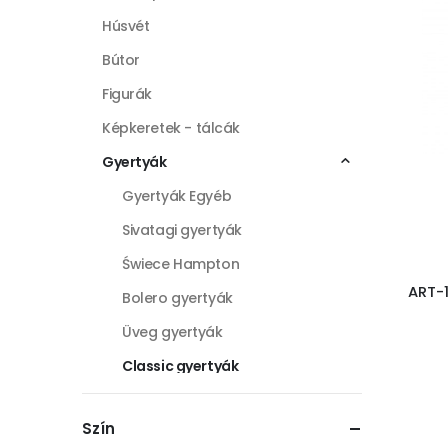
Húsvét
Bútor
Figurák
Képkeretek - tálcák
Gyertyák
Gyertyák Egyéb
Sivatagi gyertyák
Świece Hampton
ART-
Bolero gyertyák
Üveg gyertyák
Classic gyertyák
Finesse gyertyák
Szín
Florence gyertyák