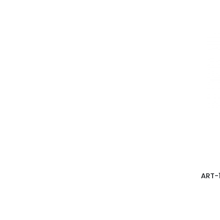
Porcelán
Műnövények
Tükrök
Üveg
DAKLS
EWAX
KÜL ÉS BELTÉRI KASPÓK
ART-