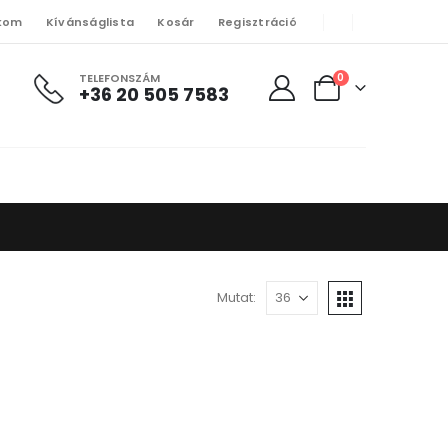
kom
Kívánságlista
Kosár
Regisztráció
TELEFONSZÁM
0
+36 20 505 7583
Mutat: