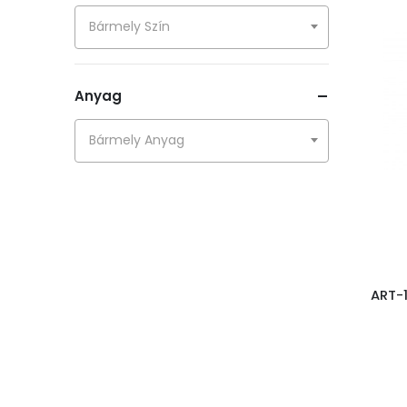
Levendula gyertyák
Bármely Szín
Illatgyertyák
LED gyertyák
Anyag
Rusztikus gyertyák
Bármely Anyag
Figura gyertyák
Márvány gyertyák
Tükrös gyertyák
Szezonális
Kerámia
ART-
Lámpák és lámpások
Egyéb
Fémek
Órák