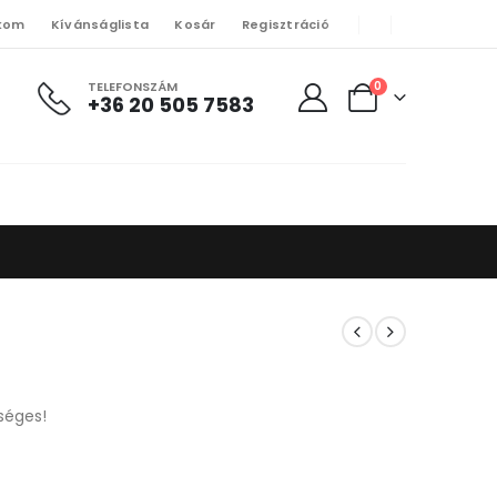
kom
Kívánságlista
Kosár
Regisztráció
TELEFONSZÁM
0
+36 20 505 7583
séges!