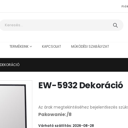
Fió
TERMÉKEINK
KAPCSOLAT
MŰKÖDÉSI SZABÁLYZAT
 DEKORÁCIÓ
EW-5932 Dekoráció
Az árak megtekintéséhez bejelentkezés szük
Pakowanie: /8
Várható szállítás: 2026-08-28