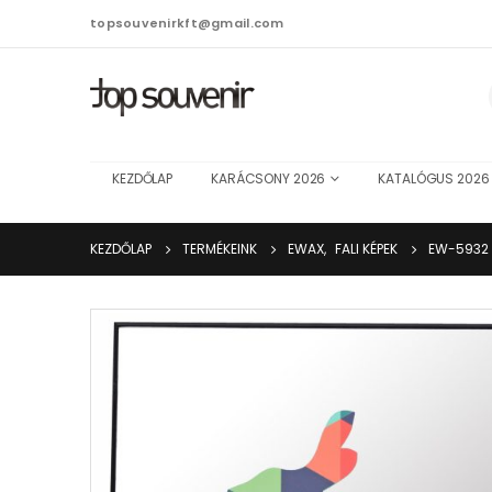
topsouvenirkft@gmail.com
KEZDŐLAP
KARÁCSONY 2026
KATALÓGUS 2026
KEZDŐLAP
TERMÉKEINK
EWAX
,
FALI KÉPEK
EW-5932