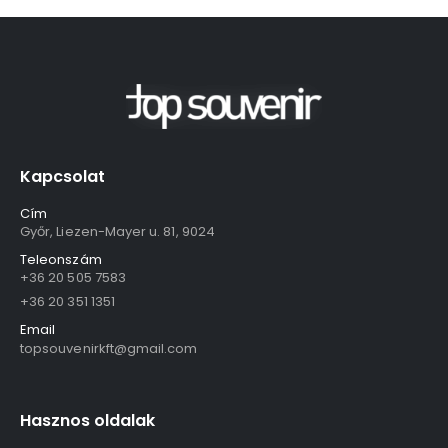
Kapcsolat
Cím
Győr, Liezen-Mayer u. 81, 9024
Teleonszám
+36 20 505 7583
+36 20 351 1351
Email
topsouvenirkft@gmail.com
Hasznos oldalak