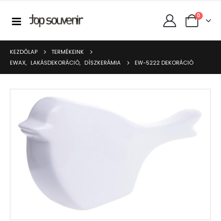
0
KEZDŐLAP
TERMÉKEINK
EWAX
,
LAKÁSDEKORÁCIÓ
,
DÍSZKERÁMIA
EW-5222 DEKORÁCIÓ