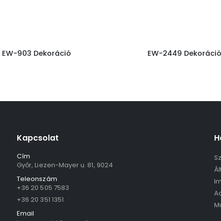
EW-903 Dekoráció
EW-2449 Dekoráci
Kapcsolat
H
Cím
Sz
Győr, Liezen-Mayer u. 81, 9024
Ál
Teleonszám
I
+36 20 505 7583
Ad
+36 20 351 1351
M
Email