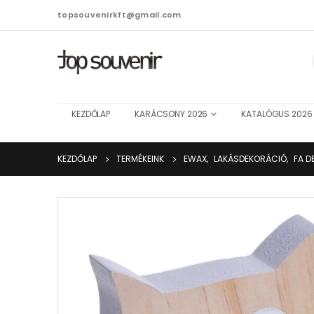
topsouvenirkft@gmail.com
KEZDŐLAP
KARÁCSONY 2026
KATALÓGUS 2026
KEZDŐLAP
TERMÉKEINK
EWAX
,
LAKÁSDEKORÁCIÓ
,
FA D