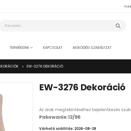
Fió
TERMÉKEINK
KAPCSOLAT
MŰKÖDÉSI SZABÁLYZAT
EKORÁCIÓK
EW-3276 DEKORÁCIÓ
EW-3276 Dekoráció
Az árak megtekintéséhez bejelentkezés szük
Pakowanie: 12/96
Várható szállítás: 2026-08-28