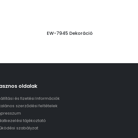
ó
EW-7945 Dekoráció
asznos oldalak
állítási és fizetési Információk
talános szerződési feltételek
mpresszum
atkezelési tájékoztató
űködési szabályzat