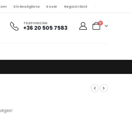
kom
Kívánságlista
Kosár
Regisztráció
TELEFONSZÁM
0
+36 20 505 7583
séges!