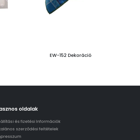
EW-152 Dekoráció
asznos oldalak
állítási és fizetési Információk
talános szerződési feltételek
mpresszum