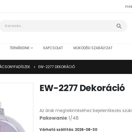
Fió
TERMÉKEINK
KAPCSOLAT
MŰKÖDÉSI SZABÁLYZAT
ÁCSONYFADÍSZEK
EW-2277 DEKORÁCIÓ
EW-2277 Dekoráció
Az árak megtekintéséhez bejelentkezés szük
Pakowanie
: 1/48
Várható szállítás: 2026-08-30