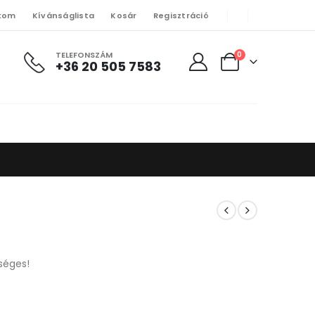
kom
Kívánságlista
Kosár
Regisztráció
TELEFONSZÁM
0
+36 20 505 7583
séges!