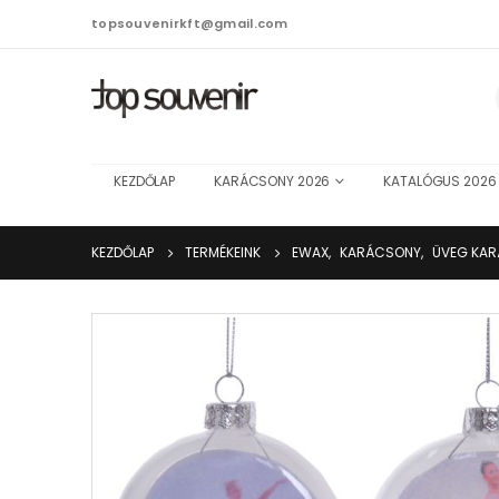
topsouvenirkft@gmail.com
KEZDŐLAP
KARÁCSONY 2026
KATALÓGUS 2026
KEZDŐLAP
TERMÉKEINK
EWAX
,
KARÁCSONY
,
ÜVEG KAR