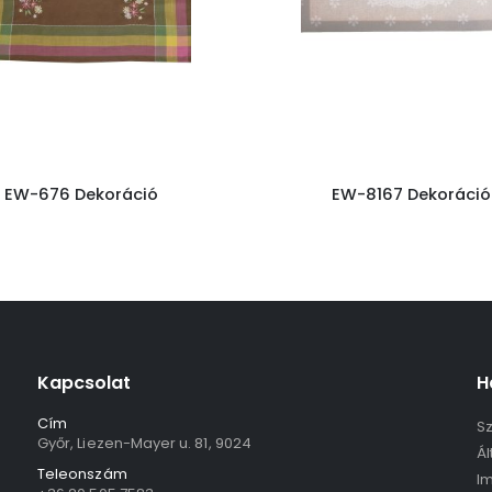
EW-676 Dekoráció
EW-8167 Dekoráció
Kapcsolat
H
Cím
Sz
Győr, Liezen-Mayer u. 81, 9024
Ál
Teleonszám
I