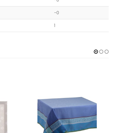
-0
-0
1