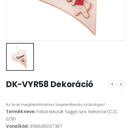
DK-VYR58 Dekoráció
Az árak megtekintéséhez bejelentkezés szükséges!
Termék neve:
Fából készült függő szív felirattal (CZ),
0/50
Vonalkód:
8596265137367