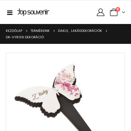
0
KEZDŐLAP
TERMÉKEINK
DAKLS
,
LAKÁSDEKORÁCIÓK
DK-VYR139 DEKORÁCIÓ