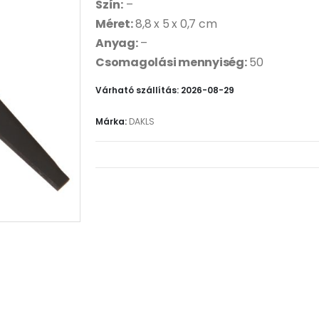
Szín:
–
Méret:
8,8 x 5 x 0,7 cm
Anyag:
–
Csomagolási mennyiség:
50
Várható szállítás: 2026-08-29
Márka:
DAKLS