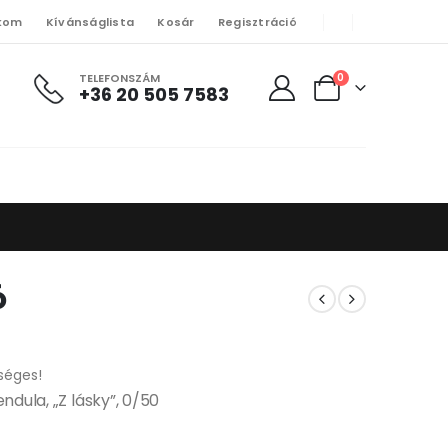
kom
Kívánságlista
Kosár
Regisztráció
TELEFONSZÁM
0
+36 20 505 7583
ó
séges!
ndula, „Z lásky”, 0/50