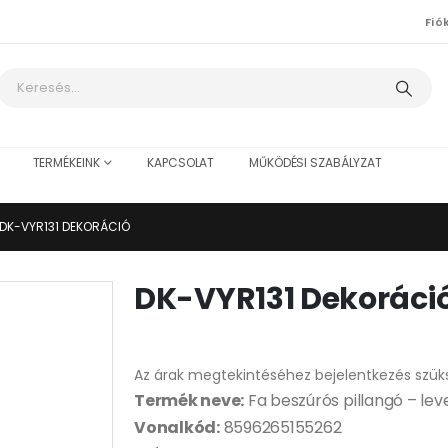
Fió
TERMÉKEINK
KAPCSOLAT
MŰKÖDÉSI SZABÁLYZAT
DK-VYR131 DEKORÁCIÓ
DK-VYR131 Dekoráci
Az árak megtekintéséhez bejelentkezés szük
Termék neve:
Fa beszúrós pillangó – leve
Vonalkód:
8596265155262