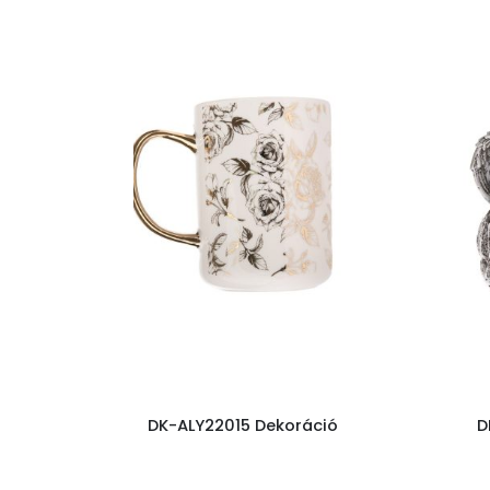
DK-ALY22015 Dekoráció
D