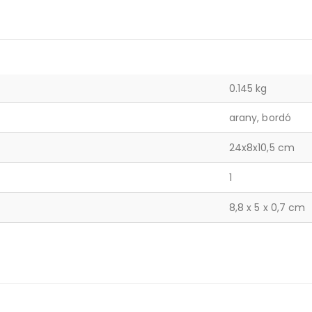
0.145 kg
arany, bordó
24x8x10,5 cm
1
8,8 x 5 x 0,7 cm