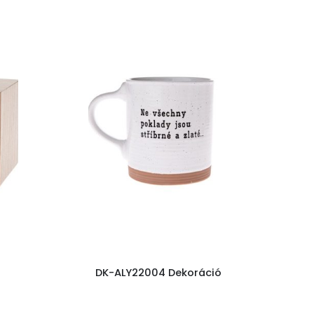
DK-ALY22004 Dekoráció
D