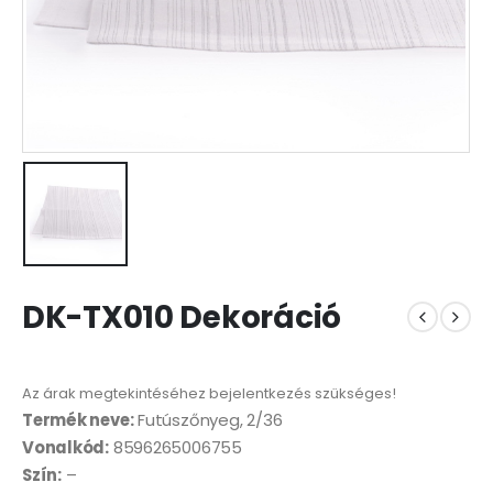
DK-TX010 Dekoráció
Az árak megtekintéséhez bejelentkezés szükséges!
Termék neve:
Futúszőnyeg, 2/36
Vonalkód:
8596265006755
Szín:
–