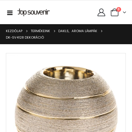
0
KEZDŐLAP
TERMÉKEINK
DAKLS
,
AROMA LÁMPÁK
DK-SV4128 DEKORÁCIÓ