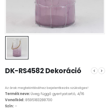
DK-RS4582 Dekoráció
Az árak megtekintéséhez bejelentkezés szükséges!
Termék neve:
Üveg függő gyertyatartó, 4/16
Vonalkód:
8595183288700
Szín:
–