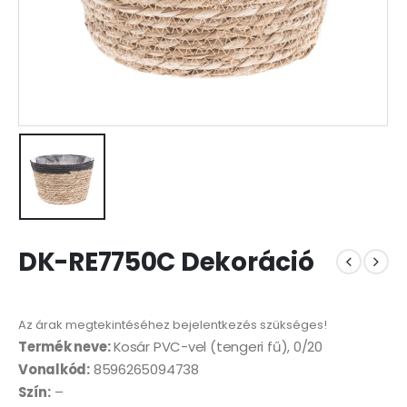
DK-RE7750C Dekoráció
Az árak megtekintéséhez bejelentkezés szükséges!
Termék neve:
Kosár PVC-vel (tengeri fű), 0/20
Vonalkód:
8596265094738
Szín:
–