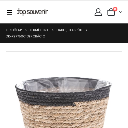
0
KEZDŐLAP
TERMÉKEINK
DAKLS
,
KASPÓK
DK-RE7750C DEKORÁCIÓ