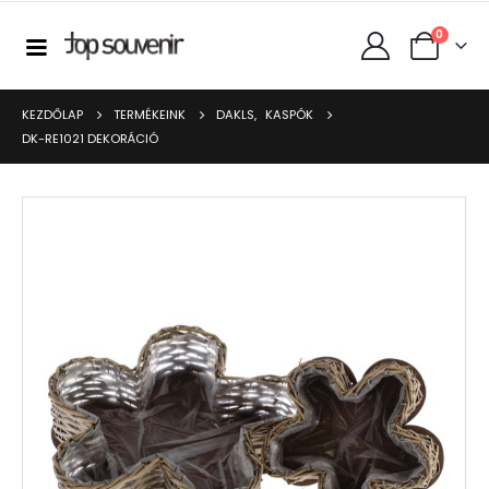
0
KEZDŐLAP
TERMÉKEINK
DAKLS
,
KASPÓK
DK-RE1021 DEKORÁCIÓ