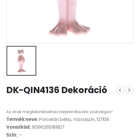
DK-QIN4136 Dekoráció
Az árak megtekintéséhez bejelentkezés szükséges!
Termék neve:
Porcelán béka, rózsaszín, 12/108
Vonalkód:
8596265181827
Szín:
–