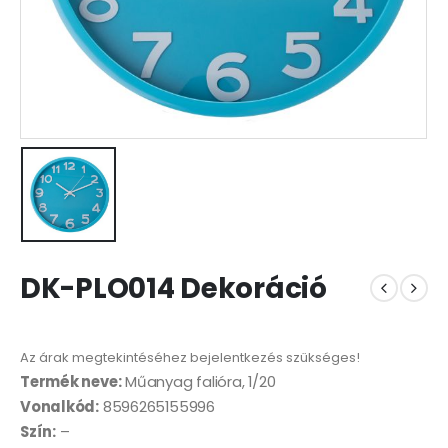
DK-PLO014 Dekoráció
Az árak megtekintéséhez bejelentkezés szükséges!
Termék neve:
Műanyag falióra, 1/20
Vonalkód:
8596265155996
Szín:
–