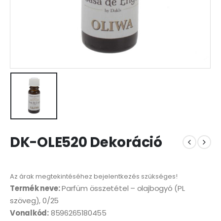
DK-OLE520 Dekoráció
Az árak megtekintéséhez bejelentkezés szükséges!
Termék neve:
Parfüm összetétel – olajbogyó (PL
szöveg), 0/25
Vonalkód:
8596265180455