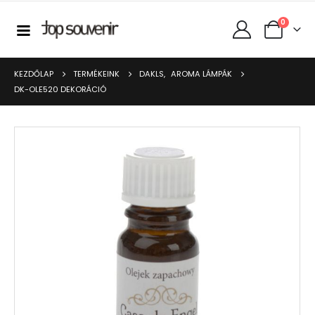
0
KEZDŐLAP
TERMÉKEINK
DAKLS
,
AROMA LÁMPÁK
DK-OLE520 DEKORÁCIÓ