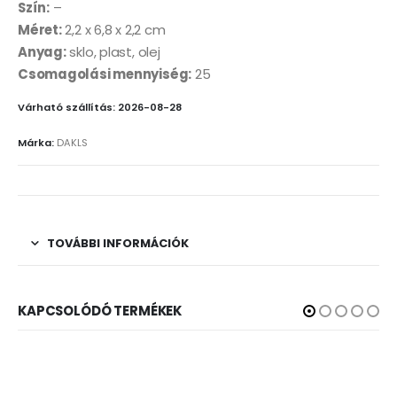
Szín:
–
Méret:
2,2 x 6,8 x 2,2 cm
Anyag:
sklo, plast, olej
Csomagolási mennyiség:
25
Várható szállítás: 2026-08-28
Márka:
DAKLS
TOVÁBBI INFORMÁCIÓK
KAPCSOLÓDÓ TERMÉKEK