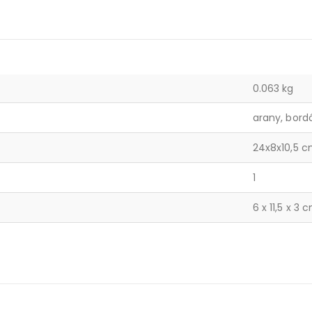
0.063 kg
arany, bord
24x8x10,5 
1
6 x 11,5 x 3 