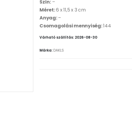
Szín:
–
Méret:
6 x 11,5 x 3 cm
Anyag:
–
Csomagolási mennyiség:
144
Várható szállítás: 2026-08-30
Márka:
DAKLS