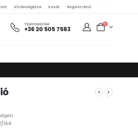
kom
Kívánságlista
Kosár
Regisztráció
TELEFONSZÁM
0
+36 20 505 7583
ió
séges!
12/144