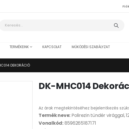
Fió
TERMÉKEINK
KAPCSOLAT
MŰKÖDÉSI SZABÁLYZAT
HC014 DEKORÁCIÓ
DK-MHC014 Dekorác
Az árak megtekintéséhez bejelentkezés szük
Termék neve:
Polirezin tündér virággal, 
Vonalkód:
8596265187171