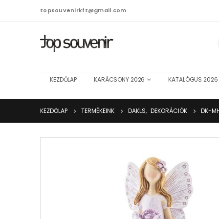
topsouvenirkft@gmail.com
KEZDŐLAP
KARÁCSONY 2026
KATALÓGUS 2026
KEZDŐLAP
TERMÉKEINK
DAKLS
,
DEKORÁCIÓK
DK-M