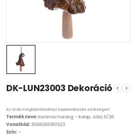
DK-LUN23003 Dekoráció
Az árak megtekintéséhez bejelentkezés szükséges!
Termék neve:
Kerámia harang – kalap, zöld, 6/36
Vonalkód:
8596265180523
Szín:
–