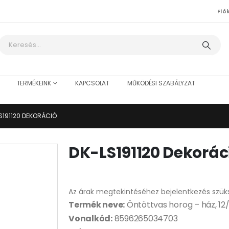
Fió
TERMÉKEINK
KAPCSOLAT
MŰKÖDÉSI SZABÁLYZAT
S191120 DEKORÁCIÓ
DK-LS191120 Dekorác
Az árak megtekintéséhez bejelentkezés szük
Termék neve:
Öntöttvas horog – ház, 12
Vonalkód:
8596265034703