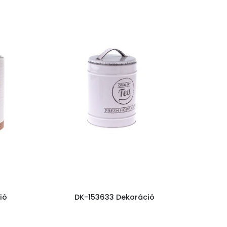
ió
DK-153633 Dekoráció
D