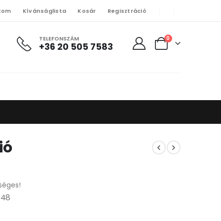
kom
Kívánságlista
Kosár
Regisztráció
TELEFONSZÁM
0
+36 20 505 7583
ió
séges!
/48