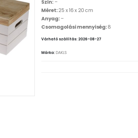
Szín:
–
Méret:
25 x 16 x 20 cm
Anyag:
–
Csomagolási mennyiség:
8
Várható szállítás: 2026-08-27
Márka:
DAKLS