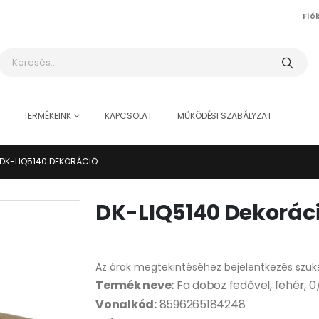
Fió
TERMÉKEINK
KAPCSOLAT
MŰKÖDÉSI SZABÁLYZAT
DK-LIQ5140 DEKORÁCIÓ
DK-LIQ5140 Dekorác
Az árak megtekintéséhez bejelentkezés szük
Termék neve:
Fa doboz fedővel, fehér, 0
Vonalkód:
8596265184248