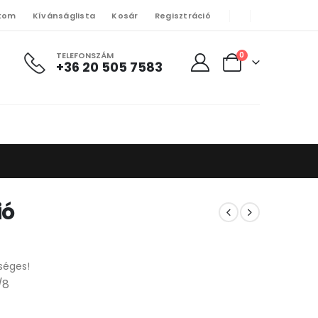
kom
Kívánságlista
Kosár
Regisztráció
TELEFONSZÁM
0
+36 20 505 7583
ió
séges!
/8