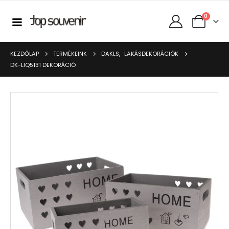
0
KEZDŐLAP
TERMÉKEINK
DAKLS
,
LAKÁSDEKORÁCIÓK
DK-LIQ5131 DEKORÁCIÓ