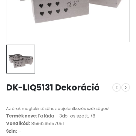
DK-LIQ5131 Dekoráció
Az árak megtekintéséhez bejelentkezés szükséges!
Termék neve:
Fa láda – 3db-os szett, /8
Vonalkód:
8596265157051
Szín:
–