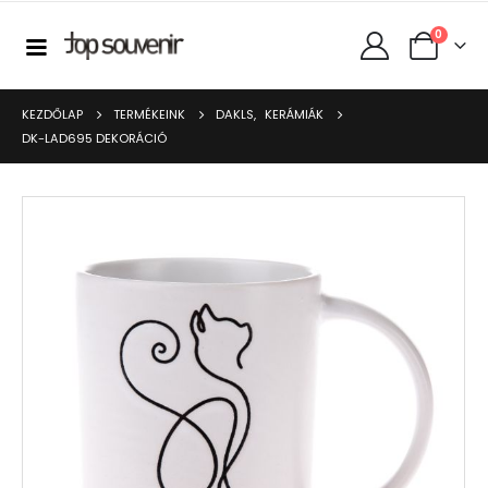
0
KEZDŐLAP
TERMÉKEINK
DAKLS
,
KERÁMIÁK
DK-LAD695 DEKORÁCIÓ