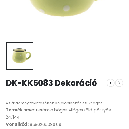
DK-KK5083 Dekoráció
Az árak megtekintéséhez bejelentkezés szükséges!
Termék neve:
Kerámia bögre, világoszöld, pöttyös,
24/144
Vonalkód:
8596265096169