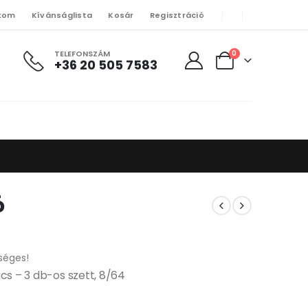
kom
Kívánságlista
Kosár
Regisztráció
TELEFONSZÁM
0
+36 20 505 7583
ó
séges!
cs – 3 db-os szett, 8/64