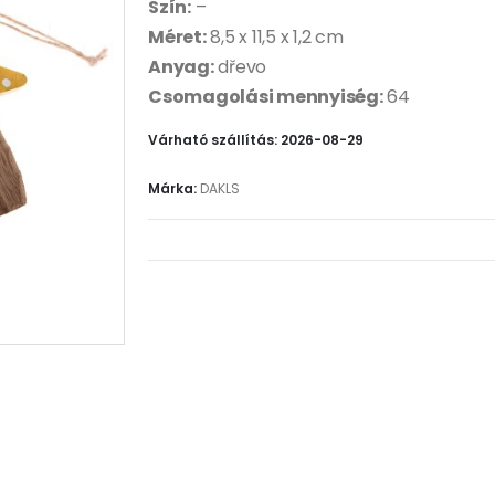
Szín:
–
Méret:
8,5 x 11,5 x 1,2 cm
Anyag:
dřevo
Csomagolási mennyiség:
64
Várható szállítás: 2026-08-29
Márka:
DAKLS