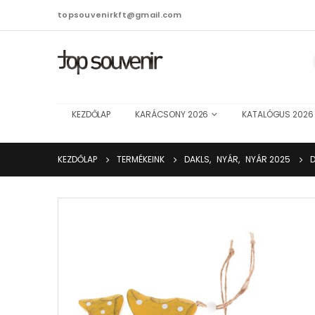
topsouvenirkft@gmail.com
KEZDŐLAP
KARÁCSONY 2026
KATALÓGUS 2026
KEZDŐLAP
TERMÉKEINK
DAKLS
,
NYÁR
,
NYÁR 2025
D