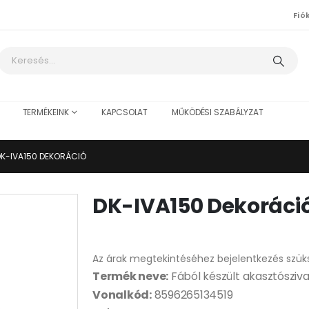
Fió
TERMÉKEINK
KAPCSOLAT
MŰKÖDÉSI SZABÁLYZAT
K-IVA150 DEKORÁCIÓ
DK-IVA150 Dekoráci
Az árak megtekintéséhez bejelentkezés szük
Termék neve:
Fából készült akasztósziva
Vonalkód:
8596265134519