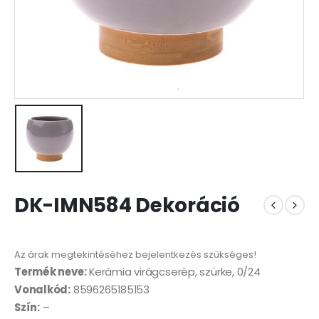
DK-IMN584 Dekoráció
Az árak megtekintéséhez bejelentkezés szükséges!
Termék neve:
Kerámia virágcserép, szürke, 0/24
Vonalkód:
8596265185153
Szín:
–